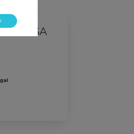
r
TRASPASA
gal
.