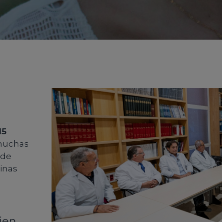
15
uchas
 de
linas
ien.