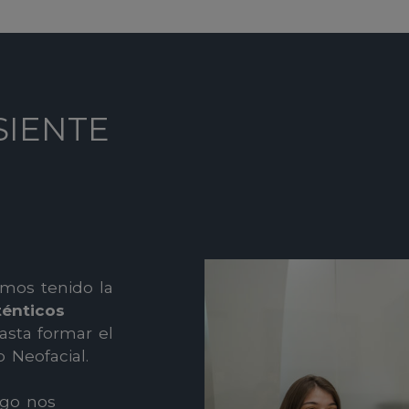
SIENTE
emos tenido la
ténticos
sta formar el
 Neofacial.
lgo nos