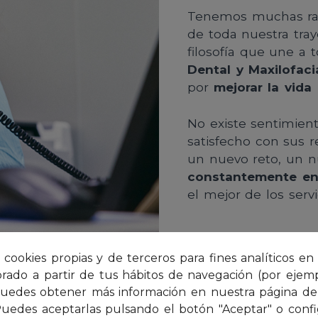
Tenemos muchas raz
de toda nuestra tray
filosofía que une a
Dental y Maxilofaci
por
mejorar la vida
No existe sentimien
satisfecho con sus r
un nuevo reto, un n
constantemente en 
el mejor de los servi
 cookies propias y de terceros para fines analíticos e
borado a partir de tus hábitos de navegación (por ejemp
. Puedes obtener más información en nuestra página de 
Puedes aceptarlas pulsando el botón "Aceptar" o confi