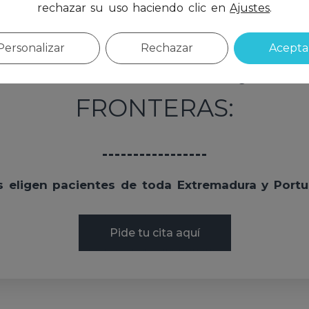
rechazar su uso haciendo clic en
Ajustes
.
Personalizar
Rechazar
Acepta
ISTA EN CÁCERES QUE 
FRONTERAS:
 eligen pacientes de toda Extremadura y Portu
Pide tu cita aquí